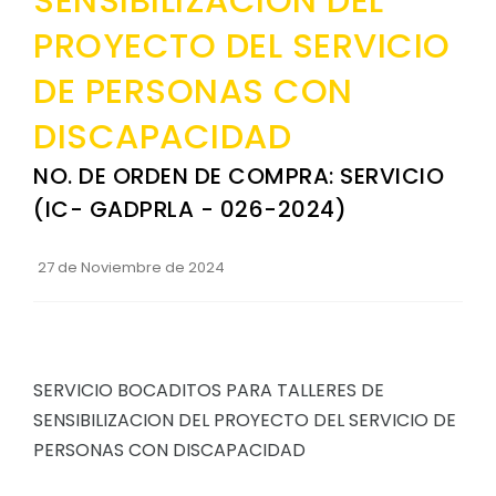
SENSIBILIZACION DEL
Convocatorias
PROYECTO DEL SERVICIO
GESTIÓN ADMINISTRATIVA
DE PERSONAS CON
Plan de desarrollo y Ordenamiento Territorial - PD
DISCAPACIDAD
Plan Anual Contratación - PAC
NO. DE ORDEN DE COMPRA: SERVICIO
Plan Operativo Anual - POA
(IC- GADPRLA - 026-2024)
Convenios Institucionales
27 de Noviembre de 2024
PRESUPUESTO: EJECUCIÓN Y REPORTES
Cédulas presupuestarias y balances
Procesos de contratación
SERVICIO BOCADITOS PARA TALLERES DE
Ejecución Presupuestaria
SENSIBILIZACION DEL PROYECTO DEL SERVICIO DE
Obras y proyectos
PERSONAS CON DISCAPACIDAD