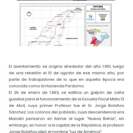
Convocatorias
GESTIÓN ADMINISTRATIVA
Plan de desarrollo y Ordenamiento Territorial - PD
Plan Anual Contratación - PAC
Plan Operativo Anual - POA
Convenios Institucionales
El asentamiento se origina alrededor del año 1.961, luego
de una rebelión el 10 de agosto de ese mismo año, por
PRESUPUESTO: EJECUCIÓN Y REPORTES
parte de trabajadores de lo que en aquella época era
Cédulas presupuestarias y balances
conocida como la Hacienda Perdomo.
El 26 de enero de 1.963, se edifica un galpón de caña
Procesos de contratación
guadúa para el funcionamiento de la Escuela Fiscal Mixta 13
de Abril, cuyo primer Profesor fue el Sr. Jorge Bolaños
Ejecución Presupuestaria
Sánchez. Los colonos del poblado, cuya descendencia era
Obras y proyectos
Manabí pensaron en llamar al lugar “Nueva Bahía”, sin
embargo, en honor a la capital de la República, el profesor
Jorge Bolaños ideó el nombre “Luz de América”.