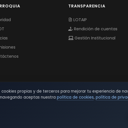
ARROQUIA
TRANSPARENCIA
ridad
LOTAIP
OT
Rendición de cuentas
cias
Gestión Institucional
isiones
táctenos
s cookies propias y de terceros para mejorar tu experiencia de na
r navegando aceptas nuestra
política de cookies
,
política de priv
© 2026 TSW - TecnoServiWeb. All Rights Reserved.