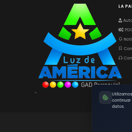
LA P
Auto
PD
Noti
Com
Con
-
Utilizamo
continua
datos.