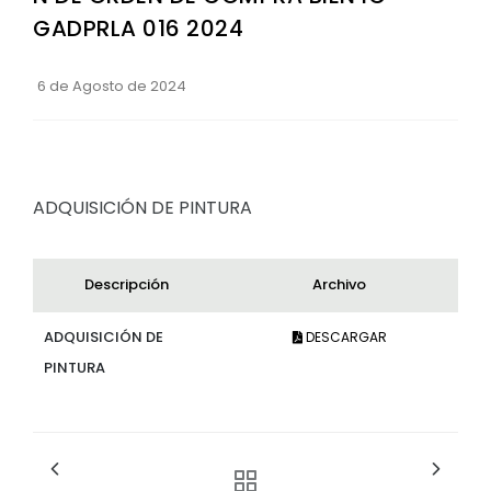
GADPRLA 016 2024
Convocatorias
GESTIÓN ADMINISTRATIVA
6 de Agosto de 2024
Plan de desarrollo y Ordenamiento Territorial - PD
Plan Anual Contratación - PAC
Plan Operativo Anual - POA
ADQUISICIÓN DE PINTURA
Convenios Institucionales
PRESUPUESTO: EJECUCIÓN Y REPORTES
Descripción
Archivo
Cédulas presupuestarias y balances
ADQUISICIÓN DE
DESCARGAR
Procesos de contratación
PINTURA
Ejecución Presupuestaria
Obras y proyectos