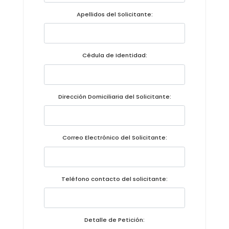
Convocatorias
Apellidos del Solicitante:
GESTIÓN ADMINISTRATIVA
Plan de desarrollo y Ordenamiento Territorial - PD
Cédula de Identidad:
Plan Anual Contratación - PAC
Plan Operativo Anual - POA
Dirección Domiciliaria del Solicitante:
Convenios Institucionales
PRESUPUESTO: EJECUCIÓN Y REPORTES
Correo Electrónico del Solicitante:
Cédulas presupuestarias y balances
Procesos de contratación
Teléfono contacto del solicitante:
Ejecución Presupuestaria
Obras y proyectos
Detalle de Petición: